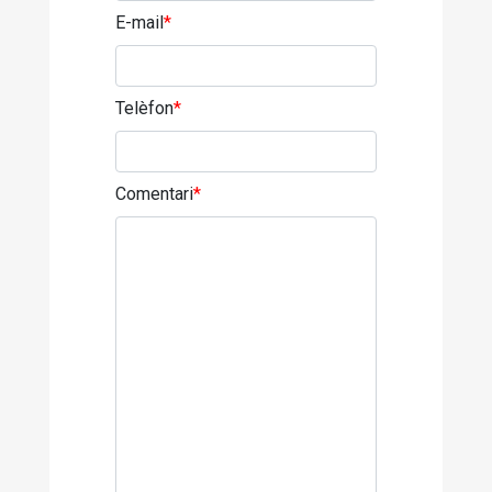
E-mail
*
Telèfon
*
Comentari
*