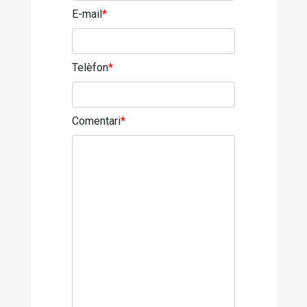
E-mail
*
Telèfon
*
Comentari
*