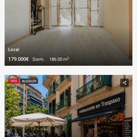
Local
2
179.000€
Dorm..
186.00 m
TIPO
ALQUILER