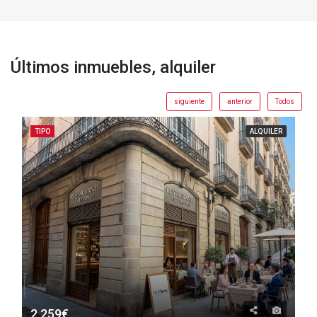
Últimos inmuebles, alquiler
siguiente
anterior
Todos
TIPO
ALQUILER
2.259€