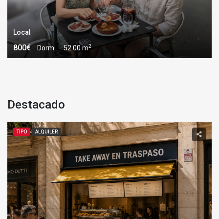
Local
2
800€
Dorm..
52.00 m
destacado
TIPO
ALQUILER