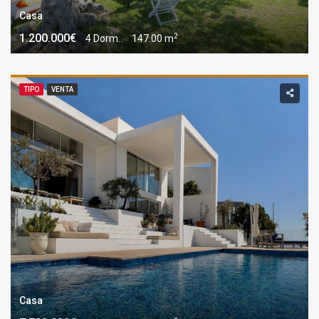
Casa
2
1.200.000€
4 Dorm..
147.00 m
TIPO
VENTA
Casa