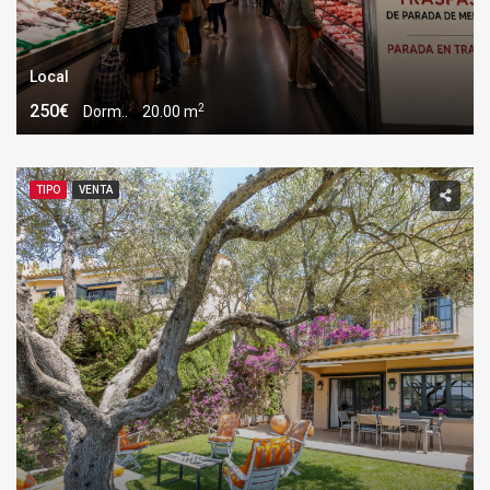
Local
2
250€
Dorm..
20.00 m
TIPO
VENTA