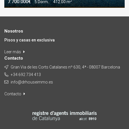
2
7.700.000€
5 Dorm..
412.00 m
Nosotros
Pisos y casas en exclusiva
Leer más
Contacto
Gran Via de les Corts Catalanes nº 630, 4ª - 08007 Barcelona
+34 692 734 413
info@drhouseimmo.es
Contacto