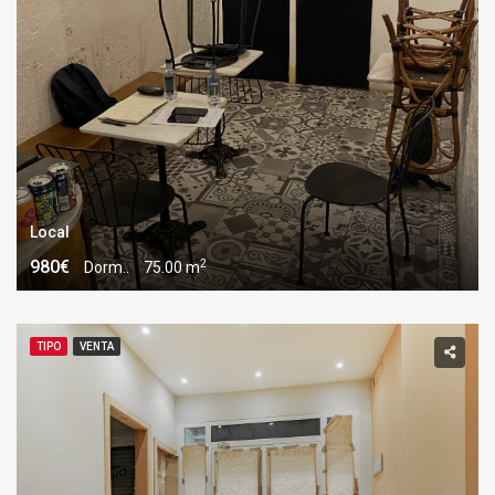
Local
2
980€
Dorm..
75.00 m
TIPO
VENTA