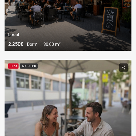
Local
2
2.250€
Dorm..
80.00 m
TIPO
ALQUILER