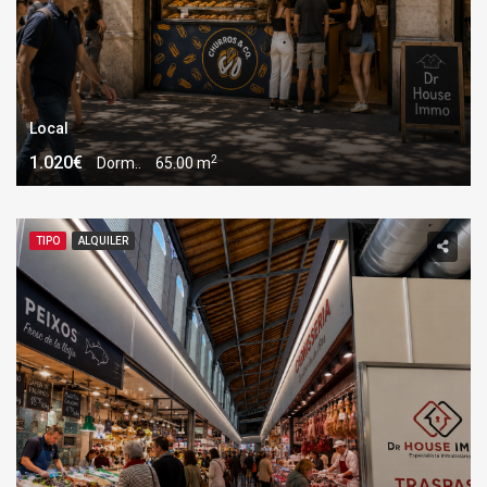
Local
2
1.020€
Dorm..
65.00 m
TIPO
ALQUILER