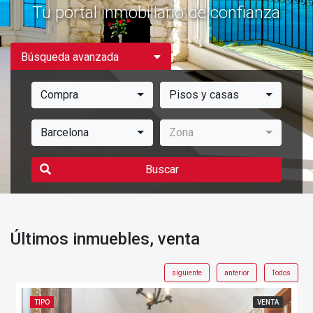
Tu portal inmobiliario de confianza
Búsqueda avanzada
Compra
Pisos y casas
Barcelona
Zona
Buscar
Últimos inmuebles, venta
siguiente
anterior
Todos
TIPO
VENTA