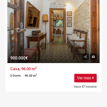
900.000€
2
Casa, 96.00 m
2
5 Dorm.
96.00 m
Ver más
Hace 47 minutos