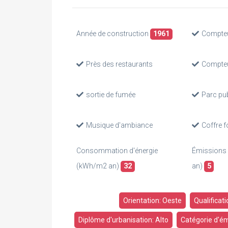
Année de construction
1961
Compteu
Près des restaurants
Compteu
sortie de fumée
Parc pub
Musique d'ambiance
Coffre f
Consommation d'énergie
Émissions
(kWh/m2 an)
32
an)
5
Orientation: Oeste
Qualificat
Diplôme d'urbanisation: Alto
Catégorie d'ém