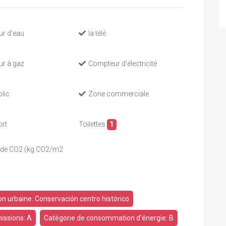
r d'eau
la télé
r à gaz
Compteur d'électricité
lic
Zone commerciale
ort
Toilettes
1
 de CO2 (kg CO2/m2
ion urbaine: Conservación centro histórico
issions: A
Catégorie de consommation d'énergie: B