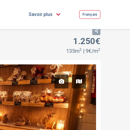
Savoir plus
Français
1.250€
2
2
135m
| 9€/m