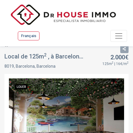
Français
Liste
Fiche du bien
2
Local de 125m
, à Barcelona, Sant Martí, Barcelona
2.000€
2
2
125m
| 16€/m
8019, Barcelona, Barcelona
LOUER