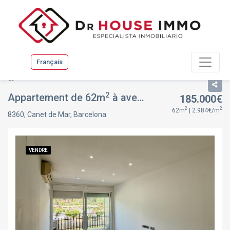
Français
Liste
Fiche du bien
2
Appartement de 62m
à avenida maresme, à Canet de Mar, Barcelona
185.000€
2
2
62m
| 2.984€/m
8360, Canet de Mar, Barcelona
VENDRE