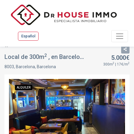
Español
Listado
Ficha inmueble
2
Local de 300m
, en Barcelona, Barcelona
5.000€
ALQUILER
2
2
300m
| 17€/m
8003, Barcelona, Barcelona
ALQUILER