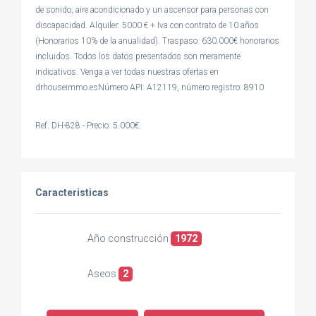
de sonido, aire acondicionado y un ascensor para personas con
discapacidad. Alquiler: 5000 € + Iva con contrato de 10 años
(Honorarios 10% de la anualidad). Traspaso: 630.000€ honorarios
incluidos. Todos los datos presentados son meramente
indicativos. Venga a ver todas nuestras ofertas en
drhouseimmo.esNúmero API: A12119, número registro: 8910
Ref. DH-828 - Precio: 5.000€
Caracteristicas
Año construcción
1972
Aseos
2