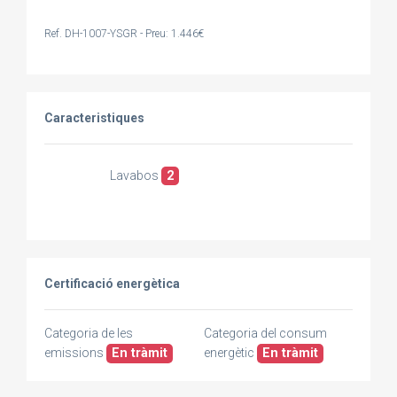
Ref. DH-1007-YSGR - Preu: 1.446€
Caracteristiques
Lavabos
2
Certificació energètica
Categoria de les
Categoria del consum
emissions
En tràmit
energètic
En tràmit