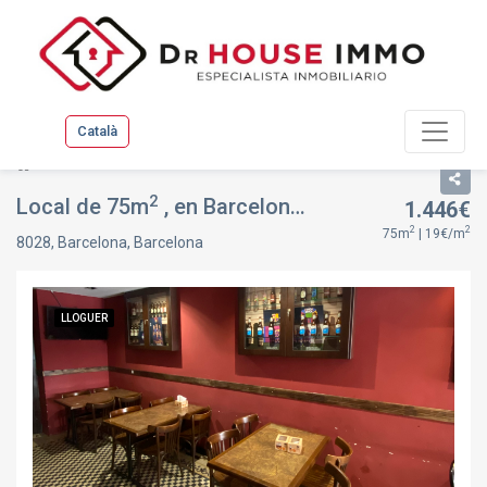
Català
Llistat
Fitxa immoble
2
Local de 75m
, en Barcelona, Les Corts, Barcelona
1.446€
2
2
75m
| 19€/m
8028, Barcelona, Barcelona
LLOGUER