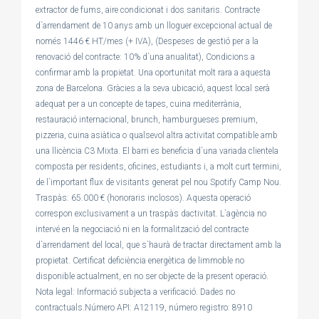
extractor de fums, aire condicionat i dos sanitaris. Contracte
d`arrendament de 10 anys amb un lloguer excepcional actual de
només 1446 € HT/mes (+ IVA), (Despeses de gestió per a la
renovació del contracte: 10% d`una anualitat), Condicions a
confirmar amb la propietat. Una oportunitat molt rara a aquesta
zona de Barcelona. Gràcies a la seva ubicació, aquest local serà
adequat per a un concepte de tapes, cuina mediterrània,
restauració internacional, brunch, hamburgueses premium,
pizzeria, cuina asiàtica o qualsevol altra activitat compatible amb
una llicència C3 Mixta. El barri es beneficia d`una variada clientela
composta per residents, oficines, estudiants i, a molt curt termini,
de l`important flux de visitants generat pel nou Spotify Camp Nou.
Traspàs: 65.000 € (honoraris inclosos). Aquesta operació
correspon exclusivament a un traspàs dactivitat. L`agència no
intervé en la negociació ni en la formalització del contracte
d`arrendament del local, que s`haurà de tractar directament amb la
propietat. Certificat deficiència energètica de limmoble no
disponible actualment, en no ser objecte de la present operació.
Nota legal: Informació subjecta a verificació. Dades no
contractuals.Número API: A12119, número registro: 8910